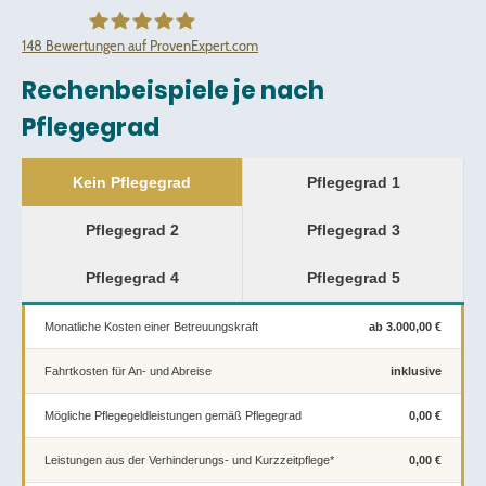
148
Bewertungen auf ProvenExpert.com
Rechenbeispiele je nach
Pflegeagentur24 Ostalbkreis
Pflegegrad
Kein Pflegegrad
Pflegegrad 1
Pflegegrad 2
Pflegegrad 3
Pflegegrad 4
Pflegegrad 5
Monatliche Kosten einer Betreuungskraft
ab 3.000,00 €
Fahrtkosten für An- und Abreise
inklusive
Mögliche Pflegegeldleistungen gemäß Pflegegrad
0,00 €
Leistungen aus der Verhinderungs- und Kurzzeitpflege*
0,00 €